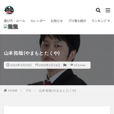
遊び方・ルール
カレンダー
お知らせ
プロ雀士紹介
ランキング
山本 拓哉 (やまもと たくや)
2022年4月30日
2022年6月26日
251view
HOME
プロ
山本 拓哉 (やまもと たくや)