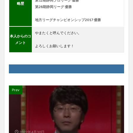
第12期静岡プロリーグ 優勝
略歴
第28期静岡リーグ 優勝
地方リーグチャンピオンシップ2017 優勝
やまたくと呼んでください。
本人からのコ
メント
よろしくお願いします！
Prev
2022年4月30日