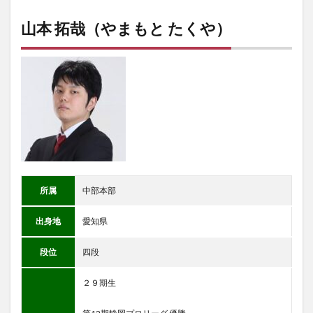
山本 拓哉（やまもと たくや）
所属
中部本部
出身地
愛知県
段位
四段
２９期生