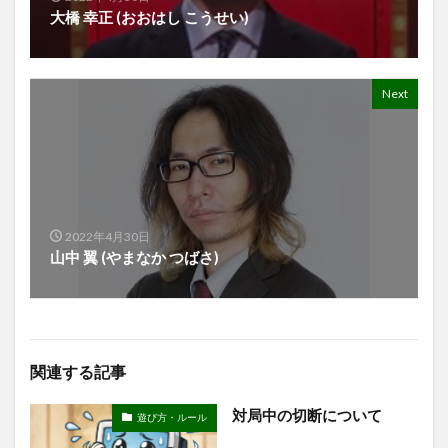
大橋 幸正 (おおはし こうせい)
Next
2022年4月30日
山中 翼 (やまなか つばさ)
関連する記事
対局中の切断について
遊び方・ルール