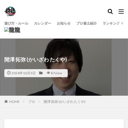
遊び方・ルール
カレンダー
お知らせ
プロ雀士紹介
ランキング
開澤 拓弥 (かいざわ たくや)
2024年10月3日
87view
HOME
プロ
開澤 拓弥 (かいざわ たくや)