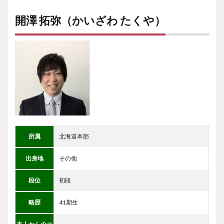
開澤 拓弥（かいざわ たくや）
所属
北海道本部
出身地
その他
段位
初段
略歴
41期生