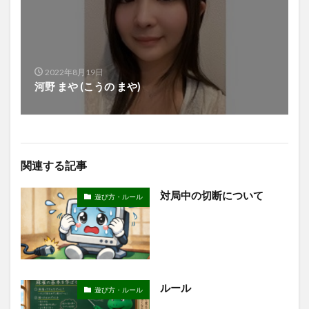
2022年8月19日
河野 まや (こうの まや)
関連する記事
対局中の切断について
遊び方・ルール
ルール
遊び方・ルール