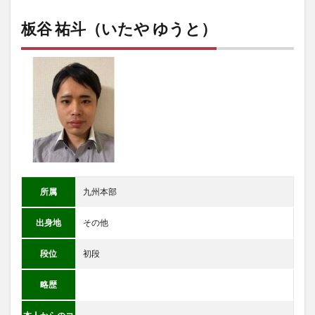
板谷 祐斗（いたや ゆうと）
所属
九州本部
出身地
その他
段位
初段
略歴