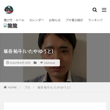
遊び方・ルール
カレンダー
お知らせ
プロ雀士紹介
ランキング
板谷 祐斗 (いたや ゆうと)
2022年8月19日
163view
HOME
プロ
板谷 祐斗 (いたや ゆうと)